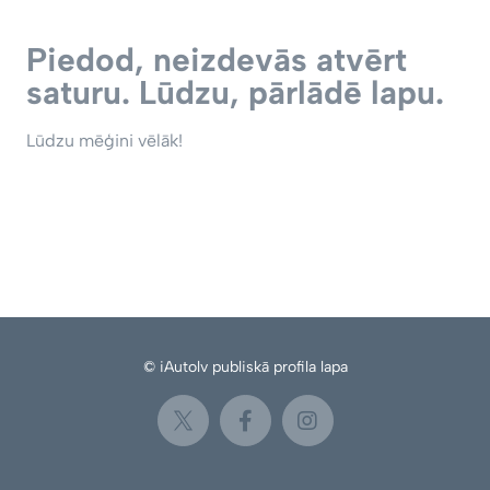
Piedod, neizdevās atvērt
saturu. Lūdzu, pārlādē lapu.
Lūdzu mēģini vēlāk!
© iAutolv publiskā profila lapa