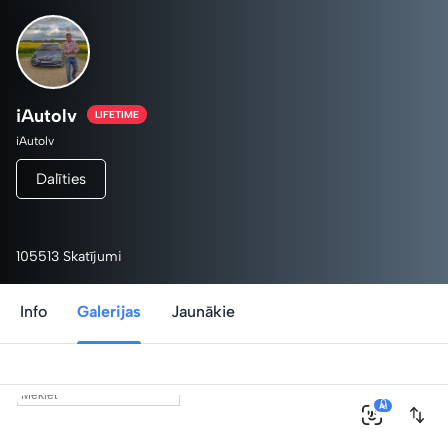
iAutolv
LIFETIME
iAutolv
Dalīties
105513 Skatījumi
Info
Galerijas
Jaunākie
0
AI