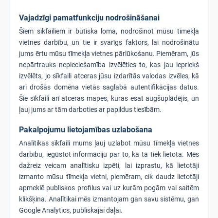
Vajadzīgi pamatfunkciju nodrošināšanai
Šiem sīkfailiem ir būtiska loma, nodrošinot mūsu tīmekļa
vietnes darbību, un tie ir svarīgs faktors, lai nodrošinātu
jums ērtu mūsu tīmekļa vietnes pārlūkošanu. Piemēram, jūs
nepārtrauks nepieciešamība izvēlēties to, kas jau iepriekš
izvēlēts, jo sīkfaili atceras jūsu izdarītās valodas izvēles, kā
arī drošās domēna vietās saglabā autentifikācijas datus.
Šie sīkfaili arī atceras mapes, kuras esat augšuplādējis, un
ļauj jums ar tām darboties ar papildus tiesībām.
Pakalpojumu lietojamības uzlabošana
Analītikas sīkfaili mums ļauj uzlabot mūsu tīmekļa vietnes
darbību, iegūstot informāciju par to, kā tā tiek lietota. Mēs
dažreiz veicam analītisku izpēti, lai izprastu, kā lietotāji
izmanto mūsu tīmekļa vietni, piemēram, cik daudz lietotāji
apmeklē publiskos profilus vai uz kurām pogām vai saitēm
klikšķina. Analītikai mēs izmantojam gan savu sistēmu, gan
Google Analytics, publiskajai daļai.