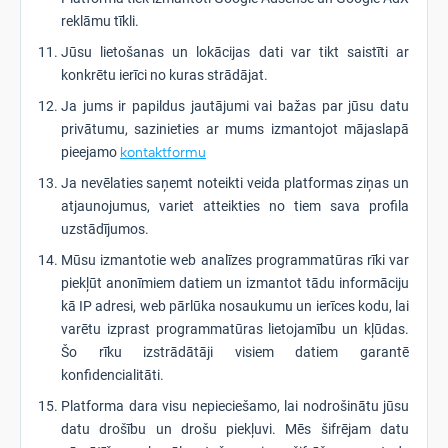
reklāmu tīkli.
Jūsu lietošanas un lokācijas dati var tikt saistīti ar
konkrētu ierīci no kuras strādājat.
Ja jums ir papildus jautājumi vai bažas par jūsu datu
privātumu, sazinieties ar mums izmantojot mājaslapā
pieejamo
kontaktformu
Ja nevēlaties saņemt noteikti veida platformas ziņas un
atjaunojumus, variet atteikties no tiem sava profila
uzstādījumos.
Mūsu izmantotie web analīzes programmatūras rīki var
piekļūt anonīmiem datiem un izmantot tādu informāciju
kā IP adresi, web pārlūka nosaukumu un ierīces kodu, lai
varētu izprast programmatūras lietojamību un kļūdas.
Šo rīku izstrādātāji visiem datiem garantē
konfidencialitāti.
Platforma dara visu nepieciešamo, lai nodrošinātu jūsu
datu drošību un drošu piekļuvi. Mēs šifrējam datu