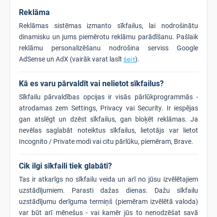
Reklāma
Reklāmas sistēmas izmanto sīkfailus, lai nodrošinātu
dinamisku un jums piemērotu reklāmu parādīšanu. Pašlaik
reklāmu personalizēšanu nodrošina serviss Google
AdSense un AdX (vairāk varat lasīt
šeit
).
Kā es varu pārvaldīt vai nelietot sīkfailus?
Sīkfailu pārvaldības opcijas ir visās pārlūkprogrammās -
atrodamas zem Settings, Privacy vai Security. Ir iespējas
gan atslēgt un dzēst sīkfailus, gan bloķēt reklāmas. Ja
nevēlas saglabāt noteiktus sīkfailus, lietotājs var lietot
Incognito / Private modi vai citu pārlūku, piemēram, Brave.
Cik ilgi sīkfaili tiek glabāti?
Tas ir atkarīgs no sīkfailu veida un arī no jūsu izvēlētajiem
uzstādījumiem. Parasti dažas dienas. Dažu sīkfailu
uzstādījumu derīguma termiņš (piemēram izvēlētā valoda)
var būt arī mēnešus - vai kamēr jūs to nenodzēšat savā