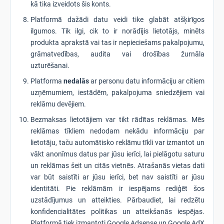
kā tika izveidots šis konts.
Platformā dažādi datu veidi tike glabāt atšķirīgos
ilgumos. Tik ilgi, cik to ir norādījis lietotājs, minēts
produkta aprakstā vai tas ir nepieciešams pakalpojumu,
grāmatvedības, audita vai drošības žurnāla
uzturēšanai.
Platforma
nedalās
ar personu datu informāciju ar citiem
uzņēmumiem, iestādēm, pakalpojuma sniedzējiem vai
reklāmu devējiem.
Bezmaksas lietotājiem var tikt rādītas reklāmas. Mēs
reklāmas tīkliem nedodam nekādu informāciju par
lietotāju, taču automātisko reklāmu tīkli var izmantot un
vākt anonīmus datus par jūsu ierīci, lai pielāgotu saturu
un reklāmas šeit un citās vietnēs. Atrašanās vietas dati
var būt saistīti ar jūsu ierīci, bet nav saistīti ar jūsu
identitāti. Pie reklāmām ir iespējams rediģēt šos
uzstādījumus un atteikties. Pārbaudiet, lai redzētu
konfidencialitātes politikas un atteikšanās iespējas.
Platformā tiek izmantoti Google Adsense un Google AdX