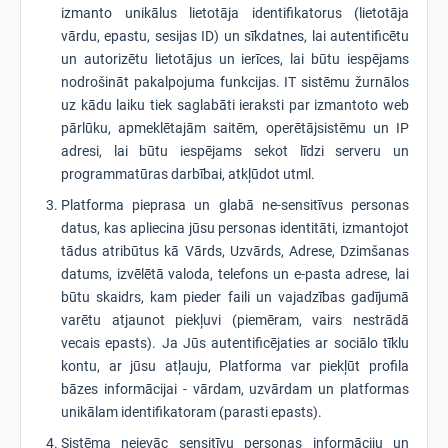
izmanto unikālus lietotāja identifikatorus (lietotāja
vārdu, epastu, sesijas ID) un sīkdatnes, lai autentificētu
un autorizētu lietotājus un ierīces, lai būtu iespējams
nodrošināt pakalpojuma funkcijas. IT sistēmu žurnālos
uz kādu laiku tiek saglabāti ieraksti par izmantoto web
pārlūku, apmeklētajām saitēm, operētājsistēmu un IP
adresi, lai būtu iespējams sekot līdzi serveru un
programmatūras darbībai, atkļūdot utml.
Platforma pieprasa un glabā ne-sensitīvus personas
datus, kas apliecina jūsu personas identitāti, izmantojot
tādus atribūtus kā Vārds, Uzvārds, Adrese, Dzimšanas
datums, izvēlētā valoda, telefons un e-pasta adrese, lai
būtu skaidrs, kam pieder faili un vajadzības gadījumā
varētu atjaunot piekļuvi (piemēram, vairs nestrādā
vecais epasts). Ja Jūs autentificējaties ar sociālo tīklu
kontu, ar jūsu atļauju, Platforma var piekļūt profila
bāzes informācijai - vārdam, uzvārdam un platformas
unikālam identifikatoram (parasti epasts).
Sistēma neievāc sensitīvu personas informāciju un