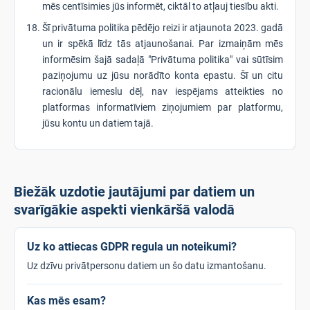
mēs centīsimies jūs informēt, ciktāl to atļauj tiesību akti.
Šī privātuma politika pēdējo reizi ir atjaunota 2023. gadā
un ir spēkā līdz tās atjaunošanai. Par izmaiņām mēs
informēsim šajā sadaļā "Privātuma politika" vai sūtīsim
paziņojumu uz jūsu norādīto konta epastu. Šī un citu
racionālu iemeslu dēļ, nav iespējams atteikties no
platformas informatīviem ziņojumiem par platformu,
jūsu kontu un datiem tajā.
Biežāk uzdotie jautājumi par datiem un
svarīgākie aspekti vienkāršā valodā
Uz ko attiecas GDPR regula un noteikumi?
Uz dzīvu privātpersonu datiem un šo datu izmantošanu.
Kas mēs esam?