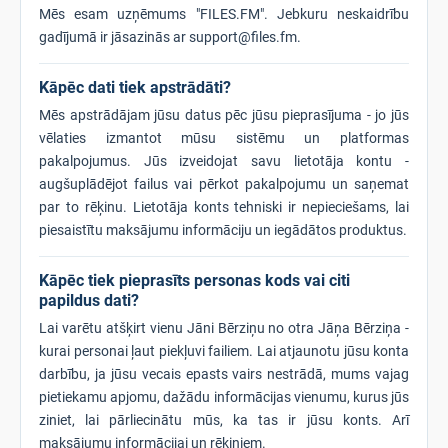
Mēs esam uzņēmums "FILES.FM". Jebkuru neskaidrību
gadījumā ir jāsazinās ar support@files.fm.
Kāpēc dati tiek apstrādāti?
Mēs apstrādājam jūsu datus pēc jūsu pieprasījuma - jo jūs
vēlaties izmantot mūsu sistēmu un platformas
pakalpojumus. Jūs izveidojat savu lietotāja kontu -
augšuplādējot failus vai pērkot pakalpojumu un saņemat
par to rēķinu. Lietotāja konts tehniski ir nepieciešams, lai
piesaistītu maksājumu informāciju un iegādātos produktus.
Kāpēc tiek pieprasīts personas kods vai citi
papildus dati?
Lai varētu atšķirt vienu Jāni Bērziņu no otra Jāņa Bērziņa -
kurai personai ļaut piekļuvi failiem. Lai atjaunotu jūsu konta
darbību, ja jūsu vecais epasts vairs nestrādā, mums vajag
pietiekamu apjomu, dažādu informācijas vienumu, kurus jūs
ziniet, lai pārliecinātu mūs, ka tas ir jūsu konts. Arī
maksājumu informācijai un rēķiniem.