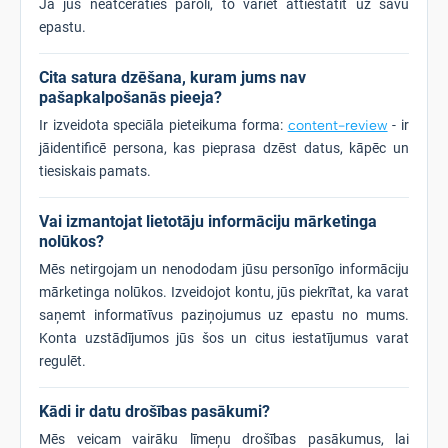
Ja jūs neatceraties paroli, to variet attiestatīt uz savu
epastu.
Cita satura dzēšana, kuram jums nav
pašapkalpošanās pieeja?
Ir izveidota speciāla pieteikuma forma:
content-review
- ir
jāidentificē persona, kas pieprasa dzēst datus, kāpēc un
tiesiskais pamats.
Vai izmantojat lietotāju informāciju mārketinga
nolūkos?
Mēs netirgojam un nenododam jūsu personīgo informāciju
mārketinga nolūkos. Izveidojot kontu, jūs piekrītat, ka varat
saņemt informatīvus paziņojumus uz epastu no mums.
Konta uzstādījumos jūs šos un citus iestatījumus varat
regulēt.
Kādi ir datu drošības pasākumi?
Mēs veicam vairāku līmeņu drošības pasākumus, lai