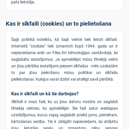
pats lietotājs.
Kas ir sīkfaili (cookies) un to pielietošana
Šajā politikā noteikts, kā šajā vietnē tiek lietoti sīkfaili.
Internetā "cookies" tiek izmantoti kopš 1994. gada un ir
nepieciešama web un Files.fm tehnoloģijas sastāvdaļa, lai
saglabātu iestatījumus. Ja apmeklējat mūsu tīmekļa vietni
un jūsu pārlūka iestatījumi pieņem sīkfailus - mēs uzskatām
to par jūsu piekrišanu mūsu politikai un sīkfailu
pielietošanai. Kukijus varat dzēst vai atslēgt savā pārlūkā.
Kas ir sīkfaili un kā tie darbojas?
Sīkfaili ir mazi faili, ko uz jūsu datoru nosūta un saglabā
tīmekļa vietnes, ko apmeklējat. Šie faili satur weblapas
uzstādījumus, kurus vajag saglabāt priekš jums, piemēram,
kārtošanas secība. Tie ir obligāti nepieciešami, lai atšķirtu
jūsu lietotāja sesiju un izmantotu pilnu servisa