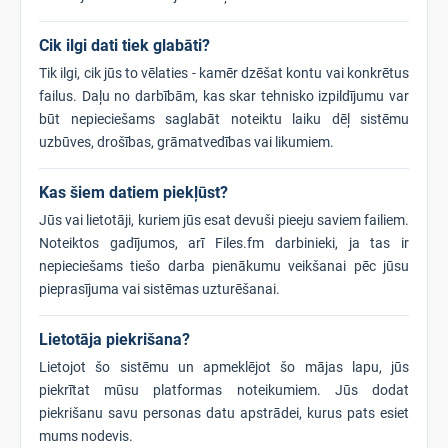
Cik ilgi dati tiek glabāti?
Tik ilgi, cik jūs to vēlaties - kamēr dzēšat kontu vai konkrētus
failus. Daļu no darbībām, kas skar tehnisko izpildījumu var
būt nepieciešams saglabāt noteiktu laiku dēļ sistēmu
uzbūves, drošības, grāmatvedības vai likumiem.
Kas šiem datiem piekļūst?
Jūs vai lietotāji, kuriem jūs esat devuši pieeju saviem failiem.
Noteiktos gadījumos, arī Files.fm darbinieki, ja tas ir
nepieciešams tiešo darba pienākumu veikšanai pēc jūsu
pieprasījuma vai sistēmas uzturēšanai.
Lietotāja piekrišana?
Lietojot šo sistēmu un apmeklējot šo mājas lapu, jūs
piekrītat mūsu platformas noteikumiem. Jūs dodat
piekrišanu savu personas datu apstrādei, kurus pats esiet
mums nodevis.