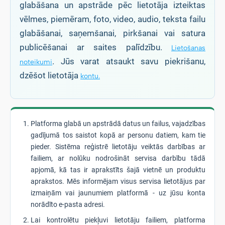
glabāšana un apstrāde pēc lietotāja izteiktas
vēlmes, piemēram, foto, video, audio, teksta failu
glabāšanai, saņemšanai, pirkšanai vai satura
publicēšanai ar saites palīdzību.
Lietošanas
. Jūs varat atsaukt savu piekrišanu,
noteikumi
dzēšot lietotāja
kontu.
Platforma glabā un apstrādā datus un failus, vajadzības
gadījumā tos saistot kopā ar personu datiem, kam tie
pieder. Sistēma reģistrē lietotāju veiktās darbības ar
failiem, ar nolūku nodrošināt servisa darbību tādā
apjomā, kā tas ir aprakstīts šajā vietnē un produktu
aprakstos. Mēs informējam visus servisa lietotājus par
izmaiņām vai jaunumiem platformā - uz jūsu konta
norādīto e-pasta adresi.
Lai kontrolētu piekļuvi lietotāju failiem, platforma