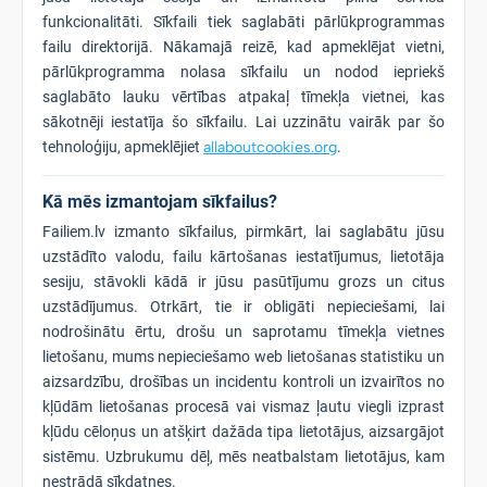
funkcionalitāti. Sīkfaili tiek saglabāti pārlūkprogrammas
failu direktorijā. Nākamajā reizē, kad apmeklējat vietni,
pārlūkprogramma nolasa sīkfailu un nodod iepriekš
saglabāto lauku vērtības atpakaļ tīmekļa vietnei, kas
sākotnēji iestatīja šo sīkfailu. Lai uzzinātu vairāk par šo
tehnoloģiju, apmeklējiet
allaboutcookies.org
.
Kā mēs izmantojam sīkfailus?
Failiem.lv izmanto sīkfailus, pirmkārt, lai saglabātu jūsu
uzstādīto valodu, failu kārtošanas iestatījumus, lietotāja
sesiju, stāvokli kādā ir jūsu pasūtījumu grozs un citus
uzstādījumus. Otrkārt, tie ir obligāti nepieciešami, lai
nodrošinātu ērtu, drošu un saprotamu tīmekļa vietnes
lietošanu, mums nepieciešamo web lietošanas statistiku un
aizsardzību, drošības un incidentu kontroli un izvairītos no
kļūdām lietošanas procesā vai vismaz ļautu viegli izprast
kļūdu cēloņus un atšķirt dažāda tipa lietotājus, aizsargājot
sistēmu. Uzbrukumu dēļ, mēs neatbalstam lietotājus, kam
nestrādā sīkdatnes.