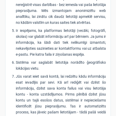
nereģistrē visas darbības - bez iemesla vai paša lietotāja
pieprasījuma. Mēs izmantojam anonimizētu web
analītiku, lai zinātu cik daudz lietotāji apmeklē servisu,
no kādām valstīm un kuras saites tiek atvērtas.
Ir iespējams, ka platformas lietotāji (vecāki, fotogrāfi,
skolas) var glabāt informāciju arī par bērniem. Ja jums ir
informācija, ka šādi dati tiek nelikumīgi izmantoti,
nekavējoties sazinieties ar kontaktformu vai uz atbalsta
e-pastu. Pie katra faila ir ziņošanas iespēja.
Sistēma var saglabāt lietotāja norādīto ģeogrāfisko
lokācijas vietu.
Jūs varat ieiet savā kontā, lai redzētu kādu informāciju
esat ievadījis par sevi. Kā arī rediģēt vai dzēst šo
informāciju, dzēst sava konta failus vai visu lietotāja
kontu - konta uzstādījumos. Pirms pilnībā dzēst jūsu
kontu un tajā esošos datus, sistēmai ir nepieciešams
identificēt jūsu pieprasījumu. Tas ir automatizēts
process, kas jāveic pašam lietotājam - tādā pašā veidā