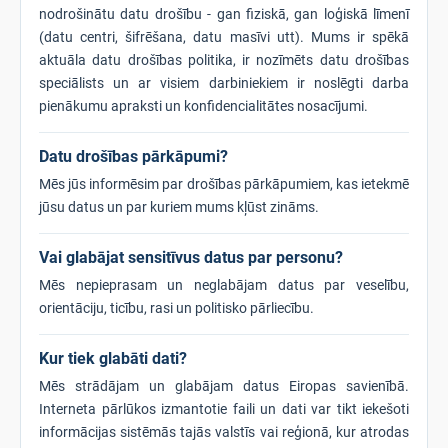
nodrošinātu datu drošību - gan fiziskā, gan loģiskā līmenī
(datu centri, šifrēšana, datu masīvi utt). Mums ir spēkā
aktuāla datu drošības politika, ir nozīmēts datu drošības
speciālists un ar visiem darbiniekiem ir noslēgti darba
pienākumu apraksti un konfidencialitātes nosacījumi.
Datu drošības pārkāpumi?
Mēs jūs informēsim par drošības pārkāpumiem, kas ietekmē
jūsu datus un par kuriem mums kļūst zināms.
Vai glabājat sensitīvus datus par personu?
Mēs nepieprasam un neglabājam datus par veselību,
orientāciju, ticību, rasi un politisko pārliecību.
Kur tiek glabāti dati?
Mēs strādājam un glabājam datus Eiropas savienībā.
Interneta pārlūkos izmantotie faili un dati var tikt iekešoti
informācijas sistēmās tajās valstīs vai reģionā, kur atrodas