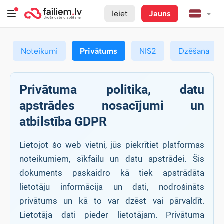
Ieiet
Jauns
Noteikumi
Privātums
NIS2
Dzēšana
Privātuma politika, datu
apstrādes nosacījumi un
atbilstība GDPR
Lietojot šo web vietni, jūs piekrītiet platformas
noteikumiem, sīkfailu un datu apstrādei. Šis
dokuments paskaidro kā tiek apstrādāta
lietotāju informācija un dati, nodrošināts
privātums un kā to var dzēst vai pārvaldīt.
Lietotāja dati pieder lietotājam. Privātuma