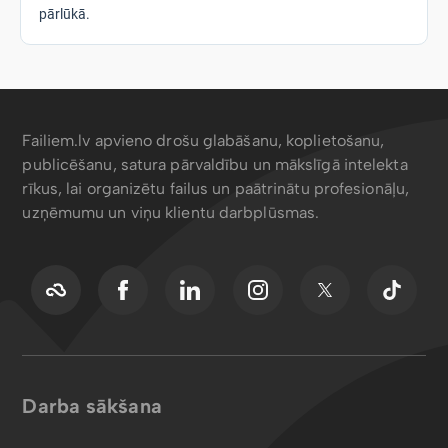
pārlūkā.
Failiem.lv apvieno drošu glabāšanu, koplietošanu,
publicēšanu, satura pārvaldību un mākslīgā intelekta
rīkus, lai organizētu failus un paātrinātu profesionāļu,
uzņēmumu un viņu klientu darbplūsmas.
Darba sākšana