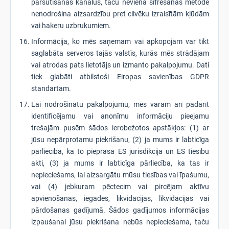
pārsūtīšanas kanālus, taču neviena šifrēšanas metode
nenodrošina aizsardzību pret cilvēku izraisītām kļūdām
vai hakeru uzbrukumiem.
Informācija, ko mēs saņemam vai apkopojam var tikt
saglabāta serveros tajās valstīs, kurās mēs strādājam
vai atrodas pats lietotājs un izmanto pakalpojumu. Dati
tiek glabāti atbilstoši Eiropas savienības GDPR
standartam.
Lai nodrošinātu pakalpojumu, mēs varam arī padarīt
identificējamu vai anonīmu informāciju pieejamu
trešajām pusēm šādos ierobežotos apstākļos: (1) ar
jūsu nepārprotamu piekrišanu, (2) ja mums ir labticīga
pārliecība, ka to pieprasa ES jurisdikcija un ES tiesību
akti, (3) ja mums ir labticīga pārliecība, ka tas ir
nepieciešams, lai aizsargātu mūsu tiesības vai īpašumu,
vai (4) jebkuram pēctecim vai pircējam aktīvu
apvienošanas, iegādes, likvidācijas, likvidācijas vai
pārdošanas gadījumā. Šādos gadījumos informācijas
izpaušanai jūsu piekrišana nebūs nepieciešama, taču