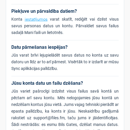
Piekļuve un pārvaldība datiem?
Konta
iestatījumos
varat skatīt, rediģēt vai dzēst visus
savus personas datus un kontu. Pārvaldiet savus failus
sadaļā Mani faili un lietotnēs.
Datu pārnešanas iespējas?
Jūs varat brīvi lejupielādēt savus datus no konta uz savu
datoru un līdz ar to arī pārnest. Visērtāk to ir izdarīt ar mūsu
Sync aplikācijas palīdzību.
Jūsu konta datu un failu dzēšana?
Jūs variet pašrocīgi izdzēst visus failus savā kontā un
pēctam arī savu kontu. Mēs nelogojamies jūsu kontā un
nedzēšam kontus jūsu vietā. Jums vajag tehniski pierādīt ar
epasta palīdzību, ka konts ir jūsu. Neskaidrību gadījumā
rakstiet uz support@files.fm, taču jums ir jāidentificējas.
Šādi nestrādās: es esmu Bils Gates, dzēšat manus datus.