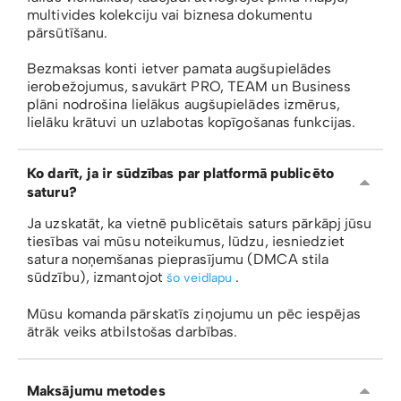
multivides kolekciju vai biznesa dokumentu
pārsūtīšanu.
Bezmaksas konti ietver pamata augšupielādes
ierobežojumus, savukārt PRO, TEAM un Business
plāni nodrošina lielākus augšupielādes izmērus,
lielāku krātuvi un uzlabotas kopīgošanas funkcijas.
Ko darīt, ja ir sūdzības par platformā publicēto
saturu?
Ja uzskatāt, ka vietnē publicētais saturs pārkāpj jūsu
tiesības vai mūsu noteikumus, lūdzu, iesniedziet
satura noņemšanas pieprasījumu (DMCA stila
sūdzību), izmantojot
.
šo veidlapu
Mūsu komanda pārskatīs ziņojumu un pēc iespējas
ātrāk veiks atbilstošas ​​darbības.
Maksājumu metodes