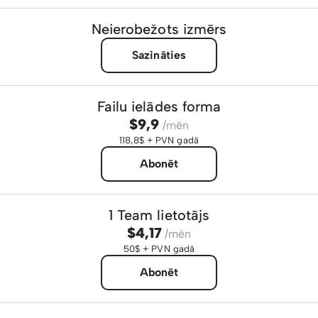
Neierobežots izmērs
Sazināties
Failu ielādes forma
$9,9
/mēn
118,8$ + PVN gadā
Abonēt
1 Team lietotājs
$4,17
/mēn
50$ + PVN gadā
Abonēt