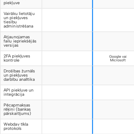
piekļuve
Vairāku lietotāju
un piekļuves
tiesību
administrēšana
Atjaunojamas
failu iepriekšējās
versijas
2FA piekļuves
Google vai
kontrole
Microsoft
Drošības žurnāls
un piekļuves
darbību analītika
API piekluve un
integrācija
Pēcapmaksas
rēķini (bankas
pārskaitījums)
Webdav tīkla
protokols