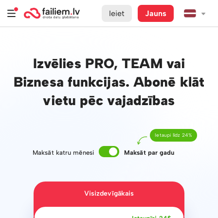
Ieiet
Jauns
Izvēlies PRO, TEAM vai
Biznesa funkcijas. Abonē klāt
vietu pēc vajadzības
Ietaupi līdz 24%
Maksāt katru mēnesi
Maksāt par gadu
Visizdevīgākais