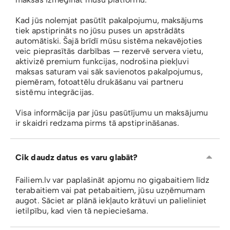
Kad jūs nolemjat pasūtīt pakalpojumu, maksājums
tiek apstiprināts no jūsu puses un apstrādāts
automātiski. Šajā brīdī mūsu sistēma nekavējoties
veic pieprasītās darbības — rezervē servera vietu,
aktivizē premium funkcijas, nodrošina piekļuvi
maksas saturam vai sāk savienotos pakalpojumus,
piemēram, fotoattēlu drukāšanu vai partneru
sistēmu integrācijas.
Visa informācija par jūsu pasūtījumu un maksājumu
ir skaidri redzama pirms tā apstiprināšanas.
Cik daudz datus es varu glabāt?
Failiem.lv var paplašināt apjomu no gigabaitiem līdz
terabaitiem vai pat petabaitiem, jūsu uzņēmumam
augot. Sāciet ar plānā iekļauto krātuvi un palieliniet
ietilpību, kad vien tā nepieciešama.