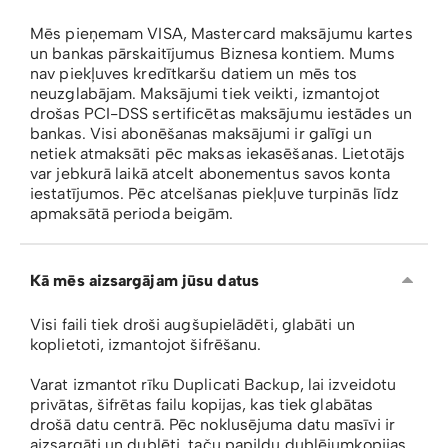
Mēs pieņemam VISA, Mastercard maksājumu kartes
un bankas pārskaitījumus Biznesa kontiem. Mums
nav piekļuves kredītkaršu datiem un mēs tos
neuzglabājam. Maksājumi tiek veikti, izmantojot
drošas PCI-DSS sertificētas maksājumu iestādes un
bankas. Visi abonēšanas maksājumi ir galīgi un
netiek atmaksāti pēc maksas iekasēšanas. Lietotājs
var jebkurā laikā atcelt abonementus savos konta
iestatījumos. Pēc atcelšanas piekļuve turpinās līdz
apmaksātā perioda beigām.
Kā mēs aizsargājam jūsu datus
Visi faili tiek droši augšupielādēti, glabāti un
koplietoti, izmantojot šifrēšanu.
Varat izmantot rīku Duplicati Backup, lai izveidotu
privātas, šifrētas failu kopijas, kas tiek glabātas
drošā datu centrā. Pēc noklusējuma datu masīvi ir
aizsargāti un dublēti, taču papildu dublējumkopijas