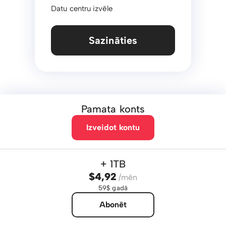
Datu centru izvēle
Sazināties
Pamata konts
Izveidot kontu
+ 1TB
$4,92
/mēn
59$ gadā
Abonēt