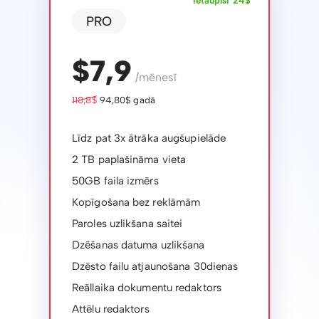
Ietaupīsi 24$
PRO
$7,9
/mēnesī
118,8$
94,80$ gadā
Līdz pat 3x ātrāka augšupielāde
2 TB paplašināma vieta
50GB faila izmērs
Kopīgošana bez reklāmām
Paroles uzlikšana saitei
Dzēšanas datuma uzlikšana
Dzēsto failu atjaunošana 30dienas
Reāllaika dokumentu redaktors
Attēlu redaktors