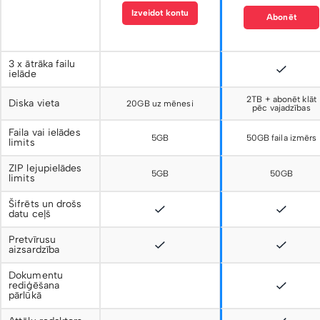
Izveidot kontu
Abonēt
3 x ātrāka failu
ielāde
2TB + abonēt klāt
Diska vieta
20GB uz mēnesi
pēc vajadzības
Faila vai ielādes
5GB
50GB faila izmērs
limits
ZIP lejupielādes
5GB
50GB
limits
Šifrēts un drošs
datu ceļš
Pretvīrusu
aizsardzība
Dokumentu
rediģēšana
pārlūkā