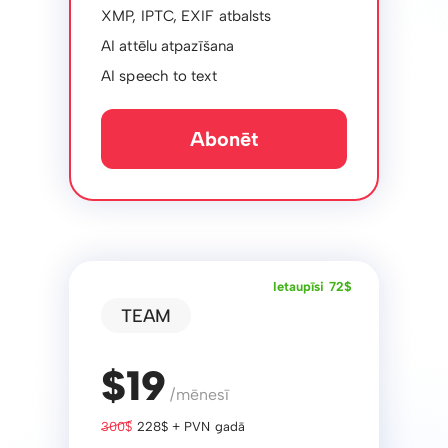
XMP, IPTC, EXIF ​​atbalsts
AI attēlu atpazīšana
AI speech to text
Abonēt
Ietaupīsi 72$
TEAM
$19
/mēnesī
300$
228$ + PVN gadā