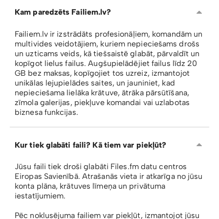
Kam paredzēts Failiem.lv?
Failiem.lv ir izstrādāts profesionāļiem, komandām un
multivides veidotājiem, kuriem nepieciešams drošs
un uzticams veids, kā tiešsaistē glabāt, pārvaldīt un
kopīgot lielus failus. Augšupielādējiet failus līdz 20
GB bez maksas, kopīgojiet tos uzreiz, izmantojot
unikālas lejupielādes saites, un jauniniet, kad
nepieciešama lielāka krātuve, ātrāka pārsūtīšana,
zīmola galerijas, piekļuve komandai vai uzlabotas
biznesa funkcijas.
Kur tiek glabāti faili? Kā tiem var piekļūt?
Jūsu faili tiek droši glabāti Files.fm datu centros
Eiropas Savienībā. Atrašanās vieta ir atkarīga no jūsu
konta plāna, krātuves līmeņa un privātuma
iestatījumiem.
Pēc noklusējuma failiem var piekļūt, izmantojot jūsu