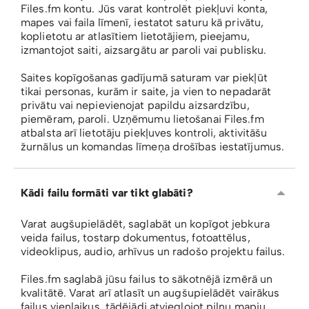
Files.fm kontu. Jūs varat kontrolēt piekļuvi konta,
mapes vai faila līmenī, iestatot saturu kā privātu,
koplietotu ar atlasītiem lietotājiem, pieejamu,
izmantojot saiti, aizsargātu ar paroli vai publisku.
Saites kopīgošanas gadījumā saturam var piekļūt
tikai personas, kurām ir saite, ja vien to nepadarāt
privātu vai nepievienojat papildu aizsardzību,
piemēram, paroli. Uzņēmumu lietošanai Files.fm
atbalsta arī lietotāju piekļuves kontroli, aktivitāšu
žurnālus un komandas līmeņa drošības iestatījumus.
Kādi failu formāti var tikt glabāti?
Varat augšupielādēt, saglabāt un kopīgot jebkura
veida failus, tostarp dokumentus, fotoattēlus,
videoklipus, audio, arhīvus un radošo projektu failus.
Files.fm saglabā jūsu failus to sākotnējā izmērā un
kvalitātē. Varat arī atlasīt un augšupielādēt vairākus
failus vienlaikus, tādējādi atvieglojot pilnu mapju,