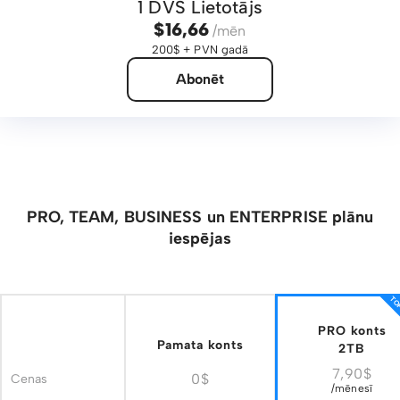
1 DVS Lietotājs
$16,66
/mēn
200$ + PVN gadā
Abonēt
PRO, TEAM, BUSINESS un ENTERPRISE plānu
iespējas
TOP
PRO konts
Pamata konts
2TB
7,90$
0$
Cenas
/mēnesī