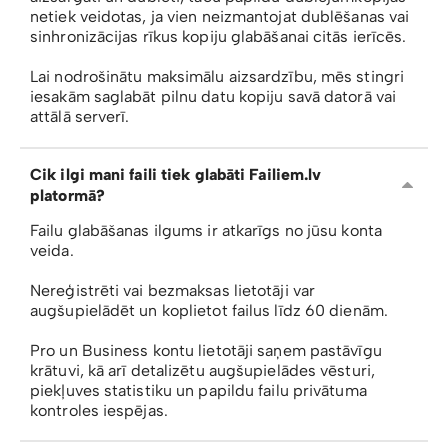
netiek veidotas, ja vien neizmantojat dublēšanas vai
sinhronizācijas rīkus kopiju glabāšanai citās ierīcēs.
Lai nodrošinātu maksimālu aizsardzību, mēs stingri
iesakām saglabāt pilnu datu kopiju savā datorā vai
attālā serverī.
Cik ilgi mani faili tiek glabāti Failiem.lv
platormā?
Failu glabāšanas ilgums ir atkarīgs no jūsu konta
veida.
Nereģistrēti vai bezmaksas lietotāji var
augšupielādēt un koplietot failus līdz 60 dienām.
Pro un Business kontu lietotāji saņem pastāvīgu
krātuvi, kā arī detalizētu augšupielādes vēsturi,
piekļuves statistiku un papildu failu privātuma
kontroles iespējas.