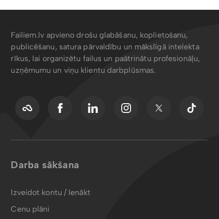
Failiem.lv apvieno drošu glabāšanu, koplietošanu,
publicēšanu, satura pārvaldību un mākslīgā intelekta
rīkus, lai organizētu failus un paātrinātu profesionāļu,
uzņēmumu un viņu klientu darbplūsmas.
Darba sākšana
Izveidot kontu / Ienākt
Cenu plāni