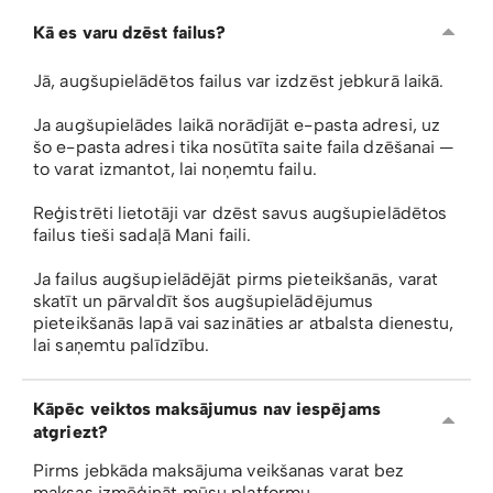
Kā es varu dzēst failus?
Jā, augšupielādētos failus var izdzēst jebkurā laikā.
Ja augšupielādes laikā norādījāt e-pasta adresi, uz
šo e-pasta adresi tika nosūtīta saite faila dzēšanai —
to varat izmantot, lai noņemtu failu.
Reģistrēti lietotāji var dzēst savus augšupielādētos
failus tieši sadaļā Mani faili.
Ja failus augšupielādējāt pirms pieteikšanās, varat
skatīt un pārvaldīt šos augšupielādējumus
pieteikšanās lapā vai sazināties ar atbalsta dienestu,
lai saņemtu palīdzību.
Kāpēc veiktos maksājumus nav iespējams
atgriezt?
Pirms jebkāda maksājuma veikšanas varat bez
maksas izmēģināt mūsu platformu.