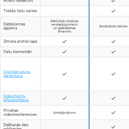
Attēlu redaktors
Tiešās failu saites
Atbilstoši slodzes
Datplūsmas
ierobežojumiem
Ierobežots tiešais
apjoms
un glabāšanas
līmenim
Zīmola profila lapa
Failu komentāri
Digitālā satura
pārdošana
Dokumentu
eParakstīšana
Privātas
Izmēģinājums
videokonferences
Dalīšanās bez
reklāmām