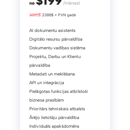
$199
no
/mēnesī
3000$
2388$ + PVN gadā
AI dokumentu asistents
Digitālo resursu pārvaldība
Dokumentu vadības sistēma
Projektu, Darbu un Klientu
pārvaldība
Metadati un meklēšana
API un integrācija
Pielāgotas funkcijas atbilstoši
biznesa prasībām
Prioritārs tehniskais atbalsts
Ārējo lietotāju pārvaldība
Individuāls apakšdomēns