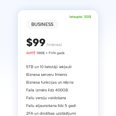
Ietaupīsi 312$
BUSINESS
$99
/mēnesī
1500$
1188$ + PVN gadā
5TB un 10 lietotāji iekļauti
Biznesa serveru līmenis
Biznesa funkcijas un rēķins
Faila izmērs līdz 400GB
Failu versiju veidošana
Failu atjaunošana līdz 5 gadi
2FA un drošības uzstādījumi