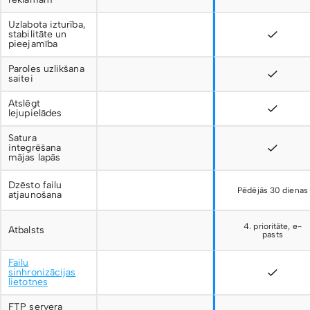
Uzlabota izturība,
stabilitāte un
pieejamība
Paroles uzlikšana
saitei
Atslēgt
lejupielādes
Satura
integrēšana
mājas lapās
Dzēsto failu
Pēdējās 30 dienas
atjaunošana
4. prioritāte, e-
Atbalsts
pasts
Failu
sinhronizācijas
lietotnes
FTP servera