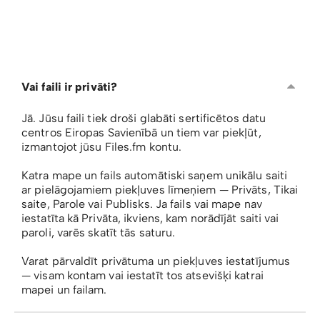
Vai faili ir privāti?
Jā. Jūsu faili tiek droši glabāti sertificētos datu
centros Eiropas Savienībā un tiem var piekļūt,
izmantojot jūsu Files.fm kontu.
Katra mape un fails automātiski saņem unikālu saiti
ar pielāgojamiem piekļuves līmeņiem — Privāts, Tikai
saite, Parole vai Publisks. Ja fails vai mape nav
iestatīta kā Privāta, ikviens, kam norādījāt saiti vai
paroli, varēs skatīt tās saturu.
Varat pārvaldīt privātuma un piekļuves iestatījumus
— visam kontam vai iestatīt tos atsevišķi katrai
mapei un failam.