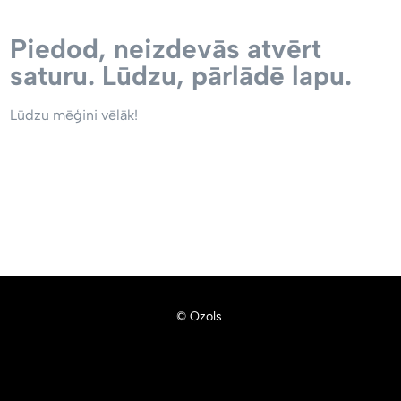
Piedod, neizdevās atvērt
saturu. Lūdzu, pārlādē lapu.
Lūdzu mēģini vēlāk!
© Ozols