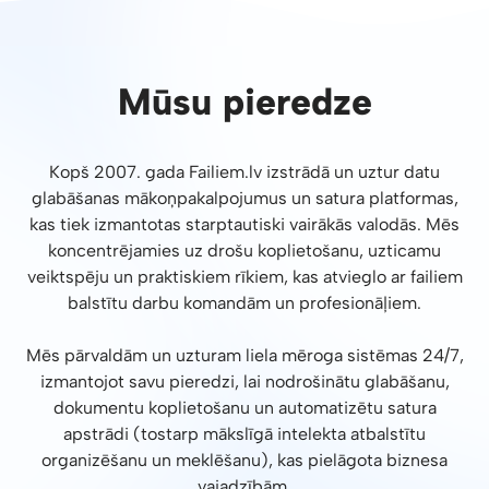
Mūsu pieredze
Kopš 2007. gada Failiem.lv izstrādā un uztur datu
glabāšanas mākoņpakalpojumus un satura platformas,
kas tiek izmantotas starptautiski vairākās valodās. Mēs
koncentrējamies uz drošu koplietošanu, uzticamu
veiktspēju un praktiskiem rīkiem, kas atvieglo ar failiem
balstītu darbu komandām un profesionāļiem.
Mēs pārvaldām un uzturam liela mēroga sistēmas 24/7,
izmantojot savu pieredzi, lai nodrošinātu glabāšanu,
dokumentu koplietošanu un automatizētu satura
apstrādi (tostarp mākslīgā intelekta atbalstītu
organizēšanu un meklēšanu), kas pielāgota biznesa
vajadzībām.