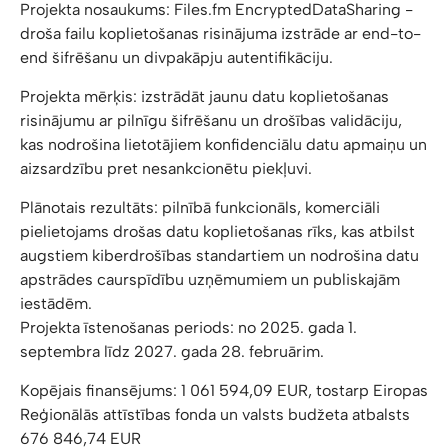
Projekta nosaukums: Files.fm EncryptedDataSharing -
droša failu koplietošanas risinājuma izstrāde ar end-to-
end šifrēšanu un divpakāpju autentifikāciju.
Projekta mērķis: izstrādāt jaunu datu koplietošanas
risinājumu ar pilnīgu šifrēšanu un drošības validāciju,
kas nodrošina lietotājiem konfidenciālu datu apmaiņu un
aizsardzību pret nesankcionētu piekļuvi.
Plānotais rezultāts: pilnībā funkcionāls, komerciāli
pielietojams drošas datu koplietošanas rīks, kas atbilst
augstiem kiberdrošības standartiem un nodrošina datu
apstrādes caurspīdību uzņēmumiem un publiskajām
iestādēm.
Projekta īstenošanas periods: no 2025. gada 1.
septembra līdz 2027. gada 28. februārim.
Kopējais finansējums: 1 061 594,09 EUR, tostarp Eiropas
Reģionālās attīstības fonda un valsts budžeta atbalsts
676 846,74 EUR