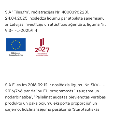
SIA "Files.fm", reģistrācijas Nr. 40003962231,
24.04.2025, noslēdza līgumu par atbalsta saņemšanu
ar Latvijas Investīciju un attīstības aģentūru, līguma Nr.
9.3-1-L-2025/114
SIA Files.fm 2016.09.12 ir noslēdzis līgumu Nr. SKV-L-
2016/766 par dalību EU programmās "Izaugsme un
nodarbinātība", "Palielināt augstas pievienotās vērtības
produktu un pakalpojumu eksporta proporciju" un
saņemot līdzfinansējumu pasākumā "Starptautiskās