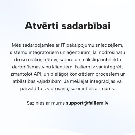
Atvērti sadarbībai
Mēs sadarbojamies ar IT pakalpojumu sniedzējiem,
sistēmu integratoriem un aģentūrām, lai nodrošinātu
drošu mākoņkrātuvi, saturu un mākslīgā intelekta
darbplūsmas viņu klientiem. Failiem.lv var integrēt,
izmantojot API, un pielāgot konkrētiem procesiem un
atbilstības vajadzībām. Ja meklējat integrācijas vai
pārvaldītu izvietošanu, sazinieties ar mums.
Sazinies ar mums
support@failiem.lv