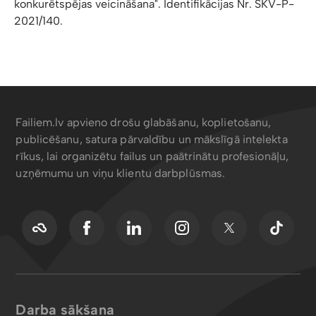
konkurētspējas veicināšana". Identifikācijas Nr. SKV-P-
2021/140.
Failiem.lv apvieno drošu glabāšanu, koplietošanu,
publicēšanu, satura pārvaldību un mākslīgā intelekta
rīkus, lai organizētu failus un paātrinātu profesionāļu,
uzņēmumu un viņu klientu darbplūsmas.
Darba sākšana