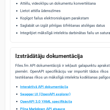
Attēlu, videoklipu un dokumentu konvertēšana
Lietot attēla ūdenszīmes
Kopīgot failus elektroniskajam parakstam
Saglabāt un izgūt pilnīgas šifrēšanas atslēgas datus
Integrējiet mākslīgā intelekta darbinātas failu un sat
Izstrādātāju dokumentācija
Files.fm API dokumentācijā ir iekļauti galapunktu apraksti
piemēri. OpenAPI specifikāciju var importēt tādos rīkos
testēšanas rīkos un mākslīgā intelekta kodēšanas palīgo
Interaktīvā API dokumentācija
Swagger UI (OpenAPI explorer)
OpenAPI 3.0 YAML specifikācija
Pilna Markdown API atsauce