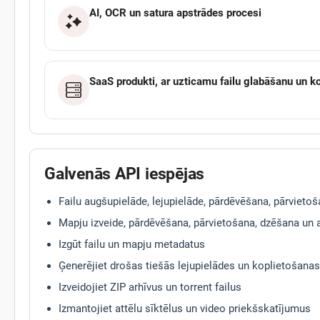
AI, OCR un satura apstrādes procesi
SaaS produkti, ar uzticamu failu glabāšanu un k
Galvenās API iespējas
Failu augšupielāde, lejupielāde, pārdēvēšana, pārvieto
Mapju izveide, pārdēvēšana, pārvietošana, dzēšana un
Izgūt failu un mapju metadatus
Ģenerējiet drošas tiešās lejupielādes un koplietošanas
Izveidojiet ZIP arhīvus un torrent failus
Izmantojiet attēlu sīktēlus un video priekšskatījumus