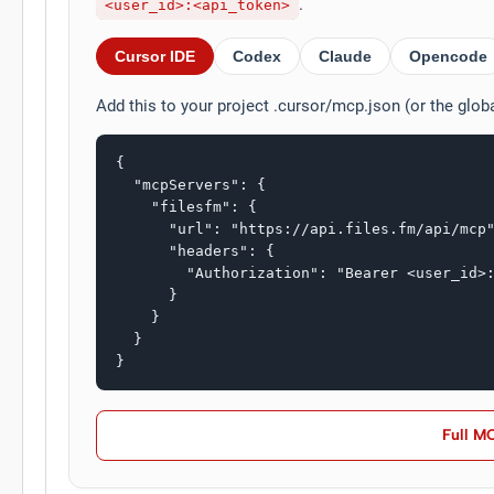
.
<user_id>:<api_token>
Cursor IDE
Codex
Claude
Opencode
Add this to your project .cursor/mcp.json (or the glob
{

  "mcpServers": {

    "filesfm": {

      "url": "https://api.files.fm/api/mcp"
      "headers": {

        "Authorization": "Bearer <user_id>:
      }

    }

  }

}
Full M