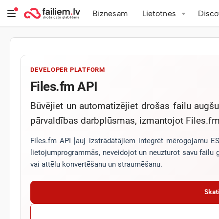
Biznesam
Lietotnes
Disco
DEVELOPER PLATFORM
Files.fm API
Būvējiet un automatizējiet drošas failu augš
pārvaldības darbplūsmas, izmantojot Files.f
Files.fm API ļauj izstrādātājiem integrēt mērogojamu ES
lietojumprogrammās, neveidojot un neuzturot savu failu g
vai attēlu konvertēšanu un straumēšanu.
Skat