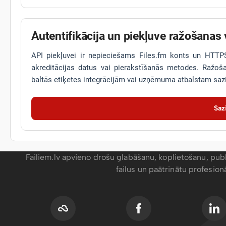
Autentifikācija un piekļuve ražošanas 
API piekļuvei ir nepieciešams Files.fm konts un HTTPS. 
akreditācijas datus vai pierakstīšanās metodes. Ražo
baltās etiķetes integrācijām vai uzņēmuma atbalstam sazi
Saz
Failiem.lv apvieno drošu glabāšanu, koplietošanu, publ
failus un paātrinātu profesio