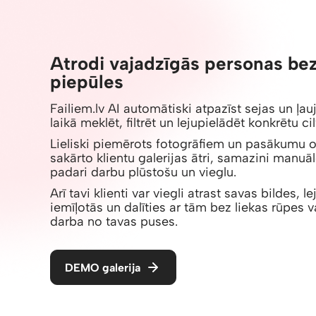
Atrodi vajadzīgās personas bez
piepūles
Failiem.lv AI automātiski atpazīst sejas un ļa
laikā meklēt, filtrēt un lejupielādēt konkrētu ci
Lieliski piemērots fotogrāfiem un pasākumu 
sakārto klientu galerijas ātri, samazini manuā
padari darbu plūstošu un vieglu.
Arī tavi klienti var viegli atrast savas bildes, l
iemīļotās un dalīties ar tām bez liekas rūpes v
darba no tavas puses.
DEMO galerija