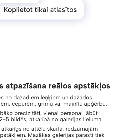
s atpazīšana reālos apstākļos
ītas no dažādiem leņķiem un dažādos
illēm, cepurēm, grimu vai mainītu apģērbu.
bāko precizitāti, vienai personai jābūt
-5 bildēs, atkarībā no galerijas lieluma.
r atkarīgs no attēlu skaita, redzamajām
pstākļiem. Mazākas galerijas parasti tiek