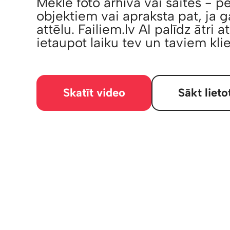
Meklē foto arhīvā vai saitēs - p
objektiem vai apraksta pat, ja ga
attēlu. Failiem.lv AI palīdz ātri a
ietaupot laiku tev un taviem kli
Skatīt video
Sākt lieto