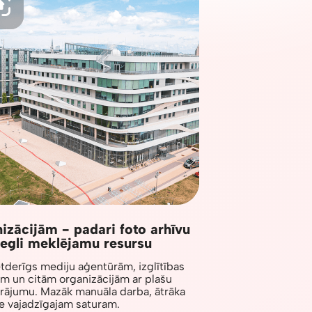
izācijām - padari foto arhīvu
iegli meklējamu resursu
ietderīgs mediju aģentūrām, izglītības
m un citām organizācijām ar plašu
krājumu. Mazāk manuāla darba, ātrāka
e vajadzīgajam saturam.