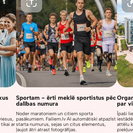
kus
Sportam - ērti meklē sportistus pēc
Organ
dalības numura
par v
Noder maratoniem un citiem sporta
Īpaši l
viesus,
pasākumiem. Failiem.lv AI automātiski atpazīst
iestādē
tikai ar
starta numurus, sejas un citus elementus,
attēlu 
ļaujot ātri atrast fotogrāfijas.
piekļuv