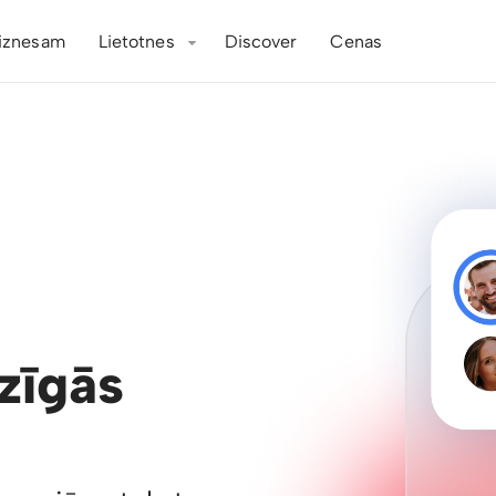
iznesam
Lietotnes
Discover
Cenas
dzīgās
.lv AI