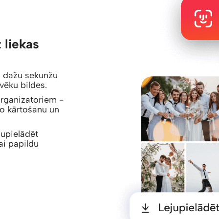
 liekas
uj dažu sekunžu
lvēku bildes.
organizatoriem -
lo kārtošanu un
ejupielādēt
ai papildu