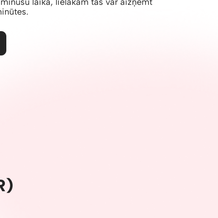
minūšu laikā, lielākām tas var aizņemt
inūtes.
R)