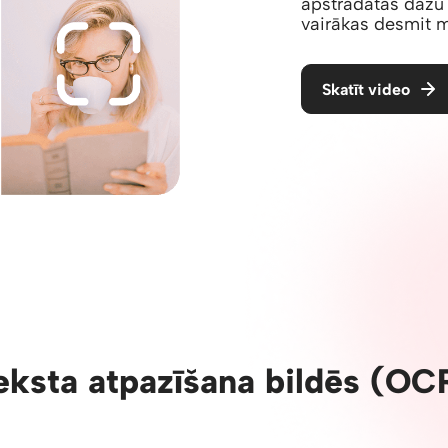
apstrādātas dažu 
vairākas desmit m
Skatīt video
eksta atpazīšana bildēs (OC