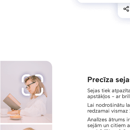
Precīza seja
Sejas tiek atpaz
apstākļos - ar br
Lai nodrošinātu la
redzamai vismaz 2
Analīzes ātrums i
sejām un citiem a