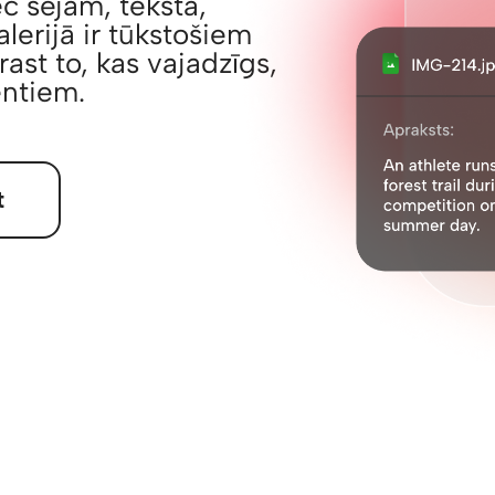
ēc sejām, teksta,
lerijā ir tūkstošiem
trast to, kas vajadzīgs,
entiem.
t