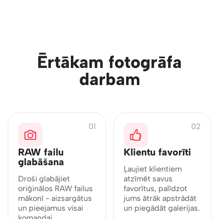
VISS NEPIECIEŠAMAIS VIENUVIET
Ērtākam fotogrāfa
darbam
01
02
RAW failu
Klientu favorīti
glabāšana
Ļaujiet klientiem
Droši glabājiet
atzīmēt savus
oriģinālos RAW failus
favorītus, palīdzot
mākonī - aizsargātus
jums ātrāk apstrādāt
un pieejamus visai
un piegādāt galerijas.
komandai.