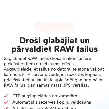
01 - RAW ATBALSTS
Droši glabājiet un
pārvaldiet RAW failus
Saglabājiet RAW failus drošā mākonī un ērti
piekļūstiet tiem no jebkuras ierīces.
Augšupielādējiet failus no datora, telefona vai pat
kameras FTP servera, veidojiet rezerves kopijas,
priekšskatiet un ļaujiet lejupielādēt gan oriģinālos
RAW failus, gan samazinātas JPG versijas.
FTP augšupielādes no kamerām
Automātiska rezerves kopiju veidošana
Atbalsts visiem RAW formātiem