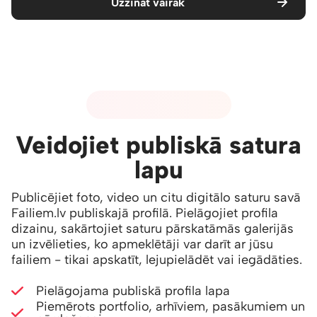
Uzzināt vairāk
06 - PUBLISKAIS SATURS
Veidojiet publiskā satura
lapu
Publicējiet foto, video un citu digitālo saturu savā
Failiem.lv publiskajā profilā. Pielāgojiet profila
dizainu, sakārtojiet saturu pārskatāmās galerijās
un izvēlieties, ko apmeklētāji var darīt ar jūsu
failiem - tikai apskatīt, lejupielādēt vai iegādāties.
Pielāgojama publiskā profila lapa
Piemērots portfolio, arhīviem, pasākumiem un