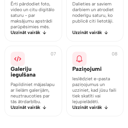
Ērti pārdodiet foto,
Dalieties ar saviem
video un citu digitālo
darbiem un atrodiet
saturu - par
noderīgu saturu, ko
maksājumu apstrādi
publicē citi lietotāji.
parūpēsimies mēs.
Uzzināt vairāk
Uzzināt vairāk
07
08
Galeriju
Paziņojumi
iegulšana
Ieslēdziet e-pasta
Papildiniet mājaslapu
paziņojumus un
ar lielām galerijām,
uzziniet, kad jūsu faili
neuztraucoties par
tiek skatīti vai
tās ātrdarbību.
lejupielādēti.
Uzzināt vairāk
Uzzināt vairāk