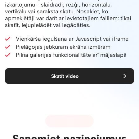
izkārtojumu - slaidrādi, režģi, horizontālu,
vertikālu vai saraksta skatu. Nosakiet, ko
apmeklētāji var darīt ar ievietotajiem failiem: tikai
skatīt, lejupielādēt vai iegādāties.
Vienkārša iegulšana ar Javascript vai iframe
Pielāgojas jebkuram ekrāna izmēram
Pilna galerijas funkcionalitāte arī mājaslapā
Skatīt video
08 - PAZIŅOJUMI
Saņemiet paziņojumus