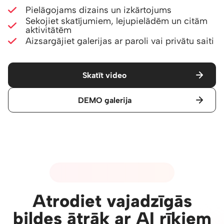
Pielāgojams dizains un izkārtojums
Sekojiet skatījumiem, lejupielādēm un citām
aktivitātēm
Aizsargājiet galerijas ar paroli vai privātu saiti
Skatīt video
DEMO galerija
04 - MĀKSLĪGĀ INTELEKTA RĪKI
Atrodiet vajadzīgās
bildes ātrāk ar AI rīkiem