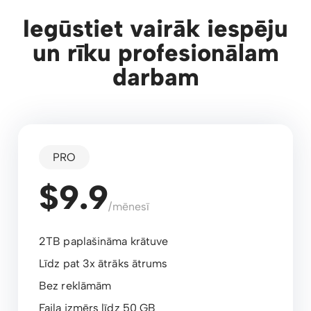
Iegūstiet vairāk iespēju
un rīku profesionālam
darbam
PRO
$9.9
/mēnesī
2TB paplašināma krātuve
Līdz pat 3x ātrāks ātrums
Bez reklāmām
Faila izmērs līdz 50 GB