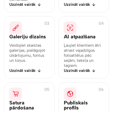
Uzzināt vairāk
Uzzināt vairāk
03
04
Galeriju dizains
AI atpazīšana
Veidojiet skaistas
Ļaujiet klientiem ātri
galerijas, pielāgojot
atrast vajadzīgos
izkārtojumu, fontus
fotoattēlus pēc
un toņus.
sejām, teksta un
tagiem.
Uzzināt vairāk
Uzzināt vairāk
05
06
Satura
Publiskais
pārdošana
profils