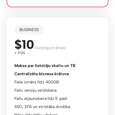
BUSINESS
$10
/lietotājs/mēnesī
+ PVN
Maksa par lietotāju skaitu un TB
Centralizēta biznesa krātuve
Faila izmērs līdz 400GB
Failu versiju veidošana
Failu atjaunošana līdz 5 gadi
SSO, 2FA un striktāka drošība
Pilna aktivitāšu vēsture