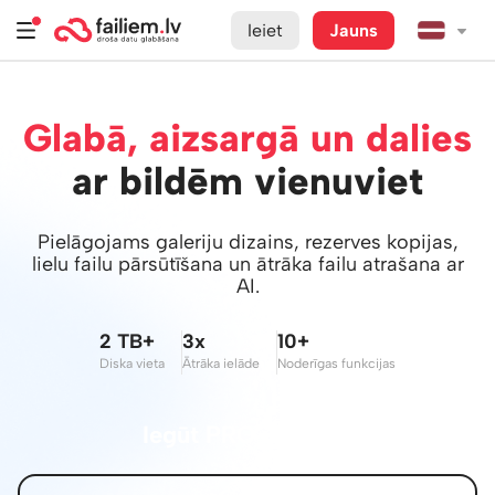
Ieiet
Jauns
Glabā, aizsargā un dalies
ar bildēm vienuviet
Pielāgojams galeriju dizains, rezerves kopijas,
lielu failu pārsūtīšana un ātrāka failu atrašana ar
AI.
2 TB+
3x
10+
Diska vieta
Ātrāka ielāde
Noderīgas funkcijas
Iegūt PRO iespējas