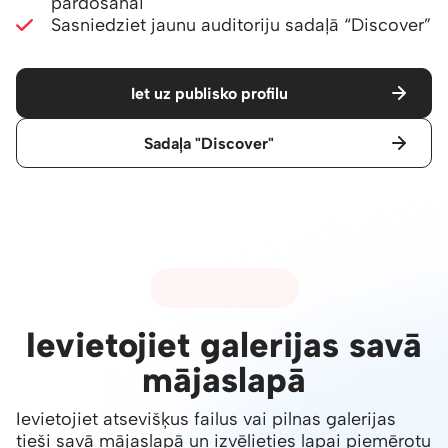
pārdošanai
Sasniedziet jaunu auditoriju sadaļā
“Discover”
Iet uz publisko profilu
Sadaļa "Discover"
07 - IEGULŠANA
Ievietojiet galerijas savā
mājaslapā
Ievietojiet atsevišķus failus vai pilnas galerijas
tieši savā mājaslapā un izvēlieties lapai piemērotu