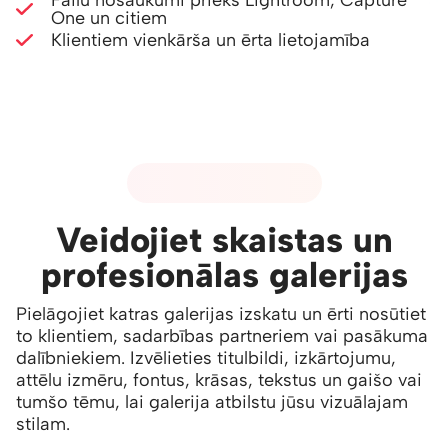
Failu nosaukumi priekš Lightroom, Capture
One un citiem
Klientiem vienkārša un ērta lietojamība
03 - GALERIJU DIZAINS
Veidojiet skaistas un
profesionālas galerijas
Pielāgojiet katras galerijas izskatu un ērti nosūtiet
to klientiem, sadarbības partneriem vai pasākuma
dalībniekiem. Izvēlieties titulbildi, izkārtojumu,
attēlu izmēru, fontus, krāsas, tekstus un gaišo vai
tumšo tēmu, lai galerija atbilstu jūsu vizuālajam
stilam.