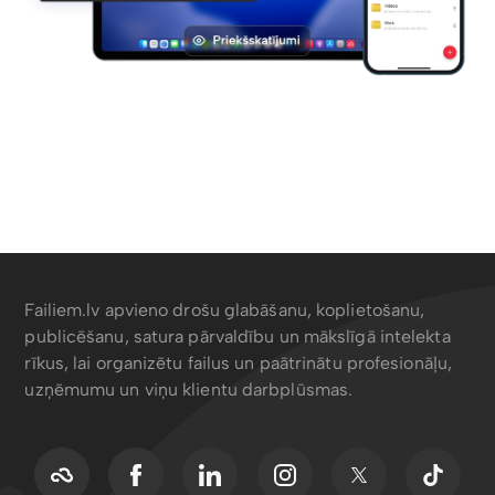
Failiem.lv apvieno drošu glabāšanu, koplietošanu,
publicēšanu, satura pārvaldību un mākslīgā intelekta
rīkus, lai organizētu failus un paātrinātu profesionāļu,
uzņēmumu un viņu klientu darbplūsmas.