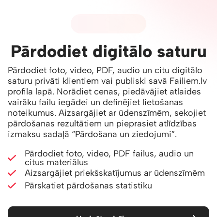
05 - PĀRDOŠANA
Pārdodiet digitālo saturu
Pārdodiet foto, video, PDF, audio un citu digitālo
saturu privāti klientiem vai publiski savā Failiem.lv
profila lapā. Norādiet cenas, piedāvājiet atlaides
vairāku failu iegādei un definējiet lietošanas
noteikumus. Aizsargājiet ar ūdenszīmēm, sekojiet
pārdošanas rezultātiem un pieprasiet atlīdzības
izmaksu sadaļā
“Pārdošana un ziedojumi”
.
Pārdodiet foto, video, PDF failus, audio un
citus materiālus
Aizsargājiet priekšskatījumus ar ūdenszīmēm
Pārskatiet pārdošanas statistiku