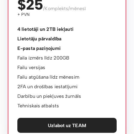
$25
/Komplekts/mēnesī
+ PVN
4 lietotāji un 2TB iekļauti
Lietotāju pārvaldība
E-pasta paziņojumi
Faila izmērs līdz 200GB
Failu versijas
Failu atgūšana līdz mēnesim
2FA un drošības iestatījumi
Darbību un piekļuves žurnāls
Tehniskais atbalsts
Uzlabot uz TEAM