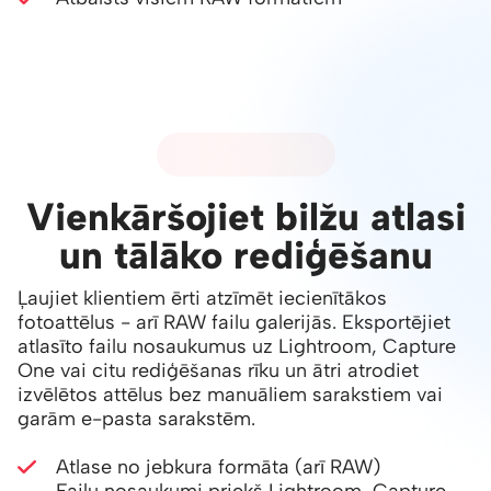
02 - FAILU ATLASE
Vienkāršojiet bilžu atlasi
un tālāko rediģēšanu
Ļaujiet klientiem ērti atzīmēt iecienītākos
fotoattēlus - arī RAW failu galerijās. Eksportējiet
atlasīto failu nosaukumus uz Lightroom, Capture
One vai citu rediģēšanas rīku un ātri atrodiet
izvēlētos attēlus bez manuāliem sarakstiem vai
garām e-pasta sarakstēm.
Atlase no jebkura formāta (arī RAW)