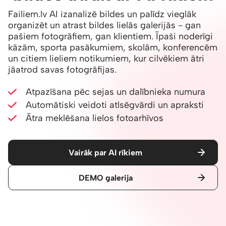
Failiem.lv AI izanalizē bildes un palīdz vieglāk
organizēt un atrast bildes lielās galerijās - gan
pašiem fotogrāfiem, gan klientiem. Īpaši noderīgi
kāzām, sporta pasākumiem, skolām, konferencēm
un citiem lieliem notikumiem, kur cilvēkiem ātri
jāatrod savas fotogrāfijas.
Atpazīšana pēc sejas un dalībnieka numura
Automātiski veidoti atlsēgvārdi un apraksti
Ātra meklēšana lielos fotoarhīvos
Vairāk par AI rīkiem
DEMO galerija