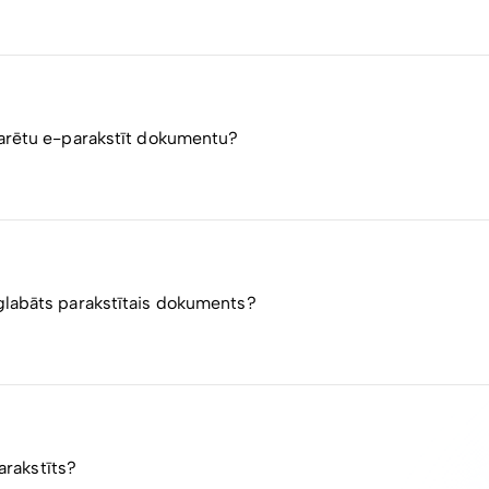
r LVRTC uzturēto sistēmu eParaksts tiek izmantota dokumentu
i un ir pieejama jebkuram Files.fm lietotājam.
varētu e-parakstīt dokumentu?
vijas eParaksta infrastruktūru, lietotājam ir jābūt eParaksts M
” programmatūrai, kuru izstrādā un uztur LVRTC/eparaksts.lv
glabāts parakstītais dokuments?
 EDOC, PDF un ASICE konteineru formātos.
antots failu konteinera formāts (līdzīgi kā ZIP arhīvs), kas var v
parakstīts?