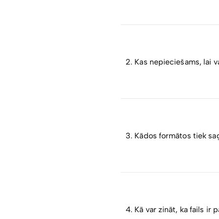
Tiešsaistes integrācija a
un lietotāja identifikācija
2. Kas nepieciešams, lai 
Lai tehniski izmantotu Lat
instalētai “Eparakstītājs
3. Kādos formātos tiek sa
Dokumentus var saglabāt
EDOC
ir Latvijā plaši izm
parakstītos failus.
4. Kā var zināt, ka fails ir 