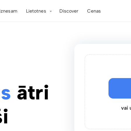
iznesam
Lietotnes
Discover
Cenas
s
ātri
i
vai 