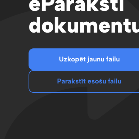
eParaksti
dokumentu
Uzkopēt jaunu failu
Parakstīt esošu failu