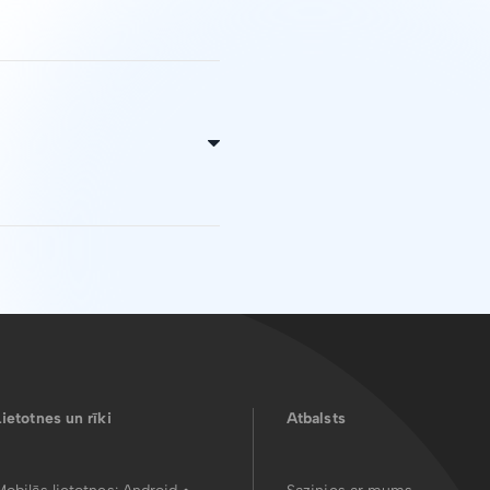
enlaicīgi saglabājot failā
m failam ir jābūt PDF
rmā un info blokā, kā arī
ja parakstāmais
Lietotnes un rīki
Atbalsts