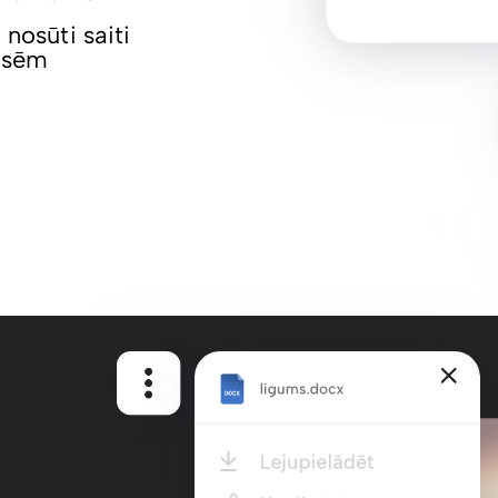
 nosūti saiti
pusēm