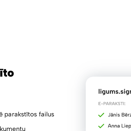
īto
ē parakstītos failus
dokumentu