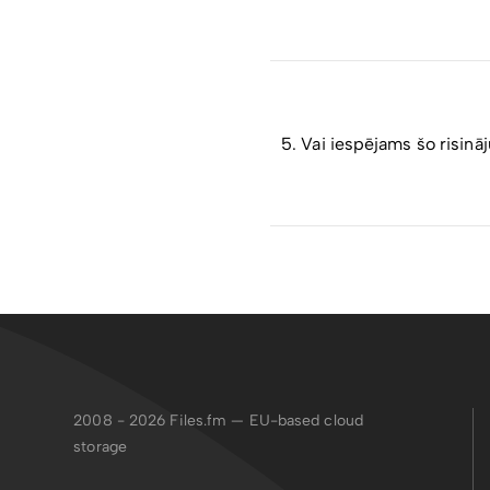
PDF
failu formāts ir univer
arī drošu visu parakstītāj
formātā.
Ja fails jau ir parakstīts,
tiek tiešsaistē verificēta
ASICE
ir vienotais Eirop
dokuments tiek adresēts ci
5. Vai iespējams šo risinā
Jautājumus par API integr
2008 - 2026
Files.fm — EU-based cloud
storage