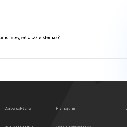
sāls un ērti lietojams, lai varētu dokumentu apskatīt uzreiz, vi
u informāciju, kuru uzrāda PDF skatītājs, taču arī parakstāmaja
 informācija par visiem parakstītājiem parādās ePrakastīšanas fo
 LVRTC sistēmās.
as Savienības eDokumentu standarta formāts un izmantojams, 
tas ES dalībvalsts iedzīvotājam vai organizācijai.
jumu integrēt citās sistēmās?
āciju savos biznesa procesos raksti uz atbalsts@failiem.lv
Darba sākšana
Risinājumi