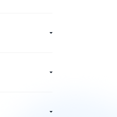
 parakstīšanai, pārbaudei
obile kontam vai datorā
ienlaicīgi saturēt vairākus