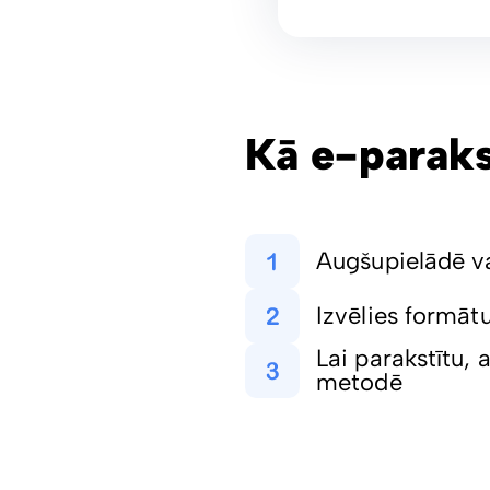
Kā e-parak
Augšupielādē vai
Izvēlies formāt
Lai parakstītu, 
metodē