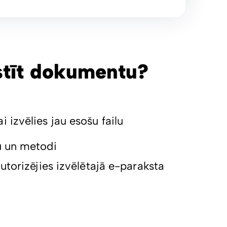
stīt dokumentu?
 izvēlies jau esošu failu
u un metodi
autorizējies izvēlētajā e-paraksta